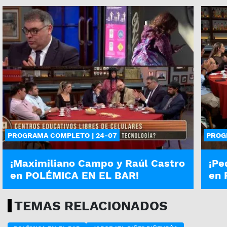
PROGRAMA COMPLETO | 24-07
PROG
¡Maximiliano Campo y Raúl Castro
¡Pe
en POLÉMICA EN EL BAR!
en 
TEMAS RELACIONADOS