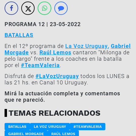
PROGRAMA 12 | 23-05-2022
BATALLAS
En el 12º programa de
La Voz Uruguay
,
Gabriel
Morgade
vs.
Raúl Lemos
cantaron "
Milonga de
pelo largo
" frente a los coaches en la batalla
por el
#TeamValeria
.
Disfrutá de
#LaVozUruguay
todos los LUNES a
las 21 hs. en Canal 10 Uruguay.
Mirá la actuación completa y comentamos
que re pareció.
TEMAS RELACIONADOS
BATALLAS
LA VOZ URUGUAY
#TEAMVALERIA
GABRIEL MORGADE
RAÚL LEMOS