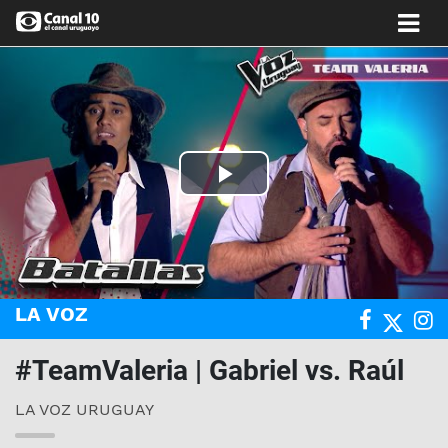
Play
Video
LA VOZ
#TeamValeria | Gabriel vs. Raúl
LA VOZ URUGUAY