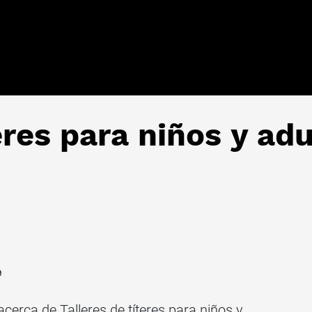
eres para niños y ad
9
cerca de Talleres de títeres para niños y