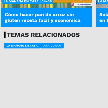
LA MAÑANA EN CASA | 04-08
LA MA
Cómo hacer pan de arroz sin
Sol
gluten receta fácil y económica
en 
TEMAS RELACIONADOS
LA MAÑANA EN CASA
ANA DURÁN