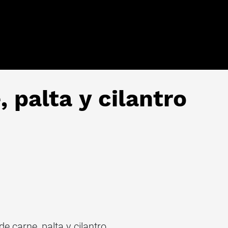
 palta y cilantro
e carne, palta y cilantro.