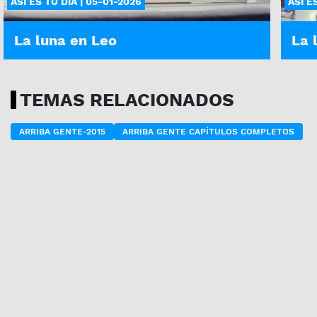
ASÍ ES TU DÍA | 05-01-2026
ASÍ E
La luna en Leo
La 
TEMAS RELACIONADOS
ARRIBA GENTE-2015
ARRIBA GENTE CAPÍTULOS COMPLETOS