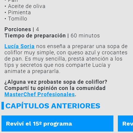
• Aceite de oliva
• Pimienta
• Tomillo
Porciones |
4
Tiempo de preparación |
60 minutos
Lucía Soria
nos enseña a preparar una sopa de
coliflor muy simple, con queso azul y crocantes
de pan. Es muy sencilla, prestá atención a los
tips y secretos que nos comparte Lucía y
animate a prepararla.
¿Alguna vez probaste sopa de coliflor?
Compartí tu opinión con la comunidad
MasterChef Profesionales
.
CAPÍTULOS ANTERIORES
PROGRAMA COMPLETO
PROG
Reviví el 15º programa
Rev