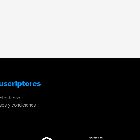
uscriptores
ntactenos
ses y condiciones