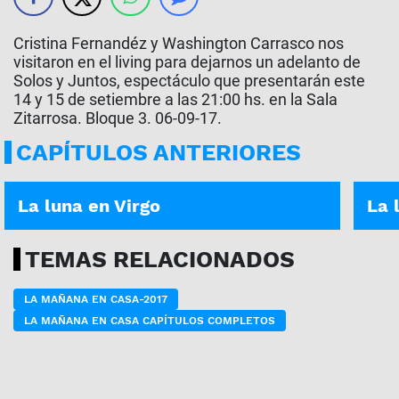
Cristina Fernandéz y Washington Carrasco nos
visitaron en el living para dejarnos un adelanto de
Solos y Juntos, espectáculo que presentarán este
14 y 15 de setiembre a las 21:00 hs. en la Sala
Zitarrosa. Bloque 3. 06-09-17.
CAPÍTULOS ANTERIORES
ASÍ ES TU DÍA | 22-08-2025
ASÍ E
La luna en Virgo
La 
TEMAS RELACIONADOS
LA MAÑANA EN CASA-2017
LA MAÑANA EN CASA CAPÍTULOS COMPLETOS