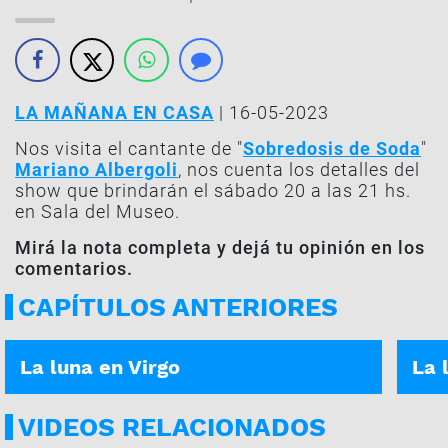
LA MAÑANA EN CASA
| 16-05-2023
Nos visita el cantante de "
Sobredosis de Soda
"
Mariano Albergoli
, nos cuenta los detalles del
show que brindarán el sábado 20 a las 21 hs.
en Sala del Museo.
Mirá la nota completa y dejá tu opinión en los
comentarios.
CAPÍTULOS ANTERIORES
ASÍ ES TU DÍA | 22-08-2025
ASÍ E
La luna en Virgo
La 
VIDEOS RELACIONADOS
LA MAÑANA EN CASA | 04-08
LA MA