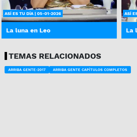
ASÍ ES TU DÍA | 05-01-2026
ASÍ E
La luna en Leo
La 
TEMAS RELACIONADOS
ARRIBA GENTE-2017
ARRIBA GENTE CAPÍTULOS COMPLETOS