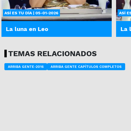
ASÍ ES TU DÍA | 05-01-2026
ASÍ E
La luna en Leo
La 
TEMAS RELACIONADOS
ARRIBA GENTE-2016
ARRIBA GENTE CAPÍTULOS COMPLETOS