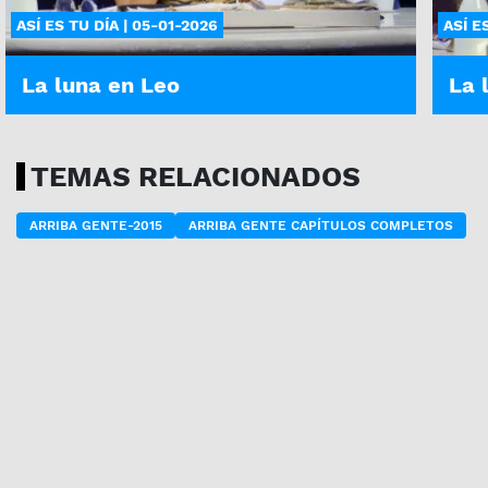
ASÍ ES TU DÍA | 05-01-2026
ASÍ E
La luna en Leo
La 
TEMAS RELACIONADOS
ARRIBA GENTE-2015
ARRIBA GENTE CAPÍTULOS COMPLETOS