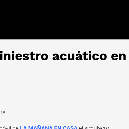
iniestro acuático en
018
móvil de
LA MAÑANA EN CASA
el simulacro