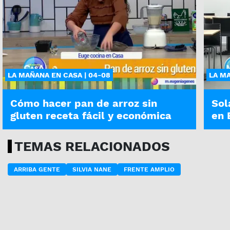
LA MAÑANA EN CASA | 04-08
LA MA
Cómo hacer pan de arroz sin
Sol
gluten receta fácil y económica
en 
TEMAS RELACIONADOS
ARRIBA GENTE
SILVIA NANE
FRENTE AMPLIO