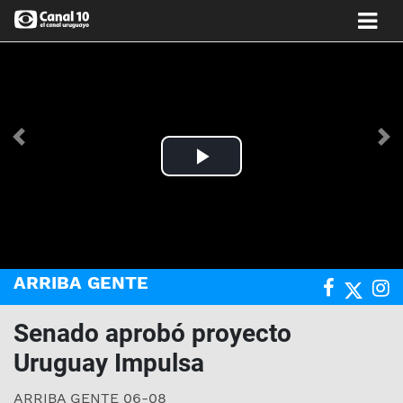
Anterior
Si
Play
Video
ARRIBA GENTE
Senado aprobó proyecto
Uruguay Impulsa
ARRIBA GENTE 06-08