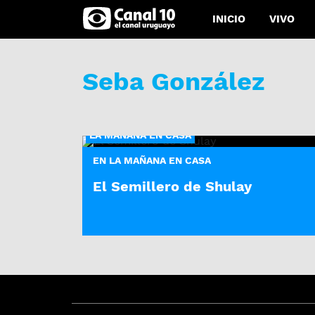
INICIO
VIVO
Seba González
LA MAÑANA EN CASA
EN LA MAÑANA EN CASA
El Semillero de Shulay