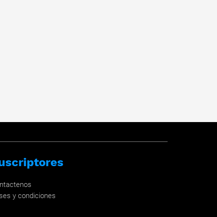
uscriptores
ntactenos
ses y condiciones