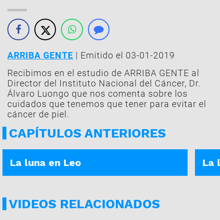
ARRIBA GENTE
| Emitido el 03-01-2019
Recibimos en el estudio de ARRIBA GENTE al
Director del Instituto Nacional del Cáncer, Dr.
Álvaro Luongo que nos comenta sobre los
cuidados que tenemos que tener para evitar el
cáncer de piel.
CAPÍTULOS ANTERIORES
ASÍ ES TU DÍA | 05-01-2026
ASÍ E
La luna en Leo
La 
VIDEOS RELACIONADOS