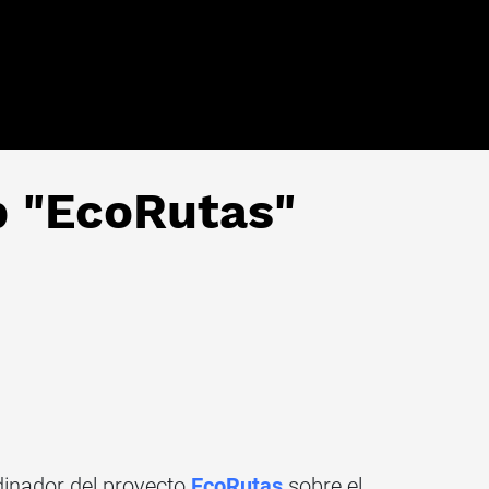
p "EcoRutas"
inador del proyecto
EcoRutas
sobre el