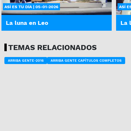
ASÍ ES TU DÍA | 05-01-2026
ASÍ E
La luna en Leo
La 
TEMAS RELACIONADOS
ARRIBA GENTE-2016
ARRIBA GENTE CAPÍTULOS COMPLETOS