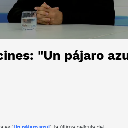
cines: "Un pájaro azu
ales “
Un pájaro azul
”, la última película del