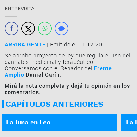
ENTREVISTA
ARRIBA GENTE
| Emitido el 11-12-2019
Se aprobó proyecto de ley que regula el uso del
cannabis medicinal y terapéutico.
Conversamos con el Senador del
Frente
Amplio
Daniel Garín
.
Mirá la nota completa y dejá tu opinión en los
comentarios.
CAPÍTULOS ANTERIORES
ASÍ ES TU DÍA | 05-01-2026
ASÍ E
La luna en Leo
La 