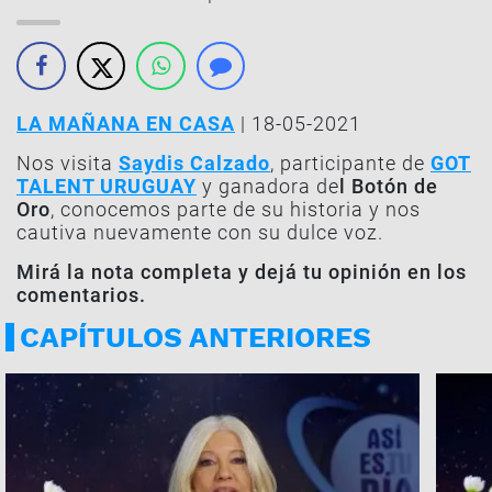
LA MAÑANA EN CASA
| 18-05-2021
Nos visita
Saydis Calzado
, participante de
GOT
TALENT URUGUAY
y ganadora de
l Botón de
Oro
, conocemos parte de su historia y nos
cautiva nuevamente con su dulce voz.
Mirá la nota completa y dejá tu opinión en los
comentarios.
CAPÍTULOS ANTERIORES