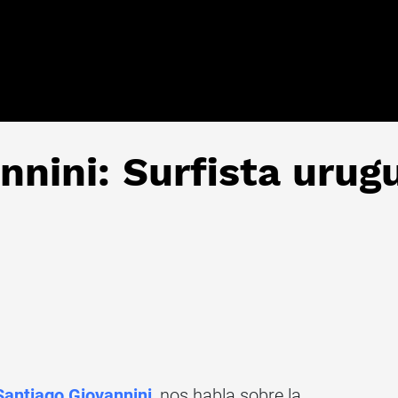
nnini: Surfista urug
Santiago Giovannini
, nos habla sobre la