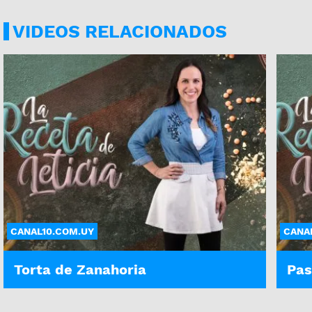
VIDEOS RELACIONADOS
CANAL10.COM.UY
CANA
Torta de Zanahoria
Pas