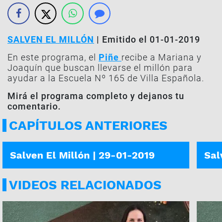
SALVEN EL MILLÓN
| Emitido el 01-01-2019
En este programa, el
Piñe
recibe a Mariana y
Joaquín que buscan llevarse el millón para
ayudar a la Escuela Nº 165 de Villa Española.
Mirá el programa completo y dejanos tu
comentario.
CAPÍTULOS ANTERIORES
ROXANA Y PABLO
GUIL
Salven El Millón | 29-01-2019
Sal
VIDEOS RELACIONADOS