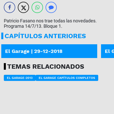
Patricio Fasano nos trae todas las novedades.
Programa 14/7/13. Bloque 1.
CAPÍTULOS ANTERIORES
PROGRAMA COMPLETO
PROG
El Garage | 29-12-2018
El 
TEMAS RELACIONADOS
EL GARAGE-2013
EL GARAGE CAPÍTULOS COMPLETOS