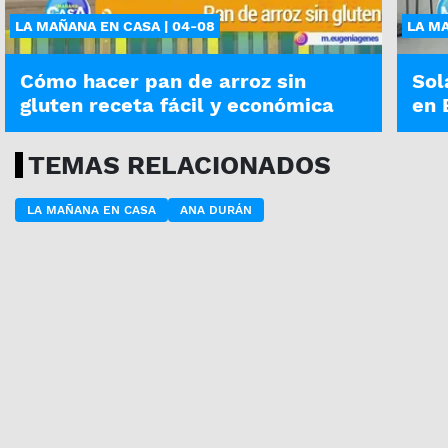
LA MAÑANA EN CASA | 04-08
LA MA
Cómo hacer pan de arroz sin
Sol
gluten receta fácil y económica
en 
TEMAS RELACIONADOS
LA MAÑANA EN CASA
ANA DURÁN