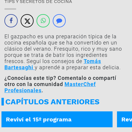
TIPS Y SECRETOS DE COCINA
El gazpacho es una preparación típica de la
cocina española que se ha convertido en un
clásico del verano. Fresquito, rico y muy sano
porque se trata de batir los ingredientes
frescos. Seguí los consejos de
Tomás
Bartesaghi
y aprendé a preparar esta delicia.
¿Conocías este tip? Comentalo o compartí
otro con la comunidad
MasterChef
Profesionales
.
CAPÍTULOS ANTERIORES
PROGRAMA COMPLETO
PROG
Reviví el 15º programa
Rev