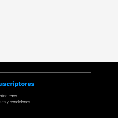
uscriptores
ntactenos
ses y condiciones