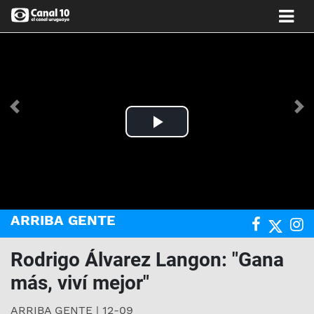
Anterior
Si
Play
Video
ARRIBA GENTE
Rodrigo Álvarez Langon: "Gana
más, viví mejor"
ARRIBA GENTE | 12-09