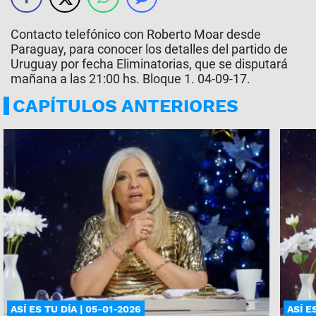
Contacto telefónico con Roberto Moar desde
Paraguay, para conocer los detalles del partido de
Uruguay por fecha Eliminatorias, que se disputará
mañana a las 21:00 hs. Bloque 1. 04-09-17.
CAPÍTULOS ANTERIORES
ASÍ ES TU DÍA | 05-01-2026
ASÍ E