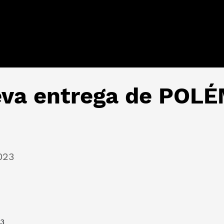
ueva entrega de POL
023
23