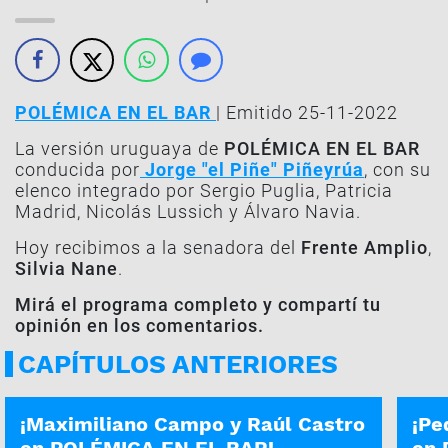
POLÉMICA EN EL BAR
| Emitido 25-11-2022
La versión uruguaya de
POLÉMICA EN EL BAR
conducida por
Jorge "el Piñe" Piñeyrúa
, con su
elenco integrado por Sergio Puglia, Patricia
Madrid, Nicolás Lussich y Álvaro Navia.
Hoy recibimos a la senadora del
Frente Amplio
,
Silvia Nane
.
Mirá el programa completo y compartí tu
opinión en los comentarios.
CAPÍTULOS ANTERIORES
PROGRAMA COMPLETO | 24-07
PROG
¡Maximiliano Campo y Raúl Castro
¡Pe