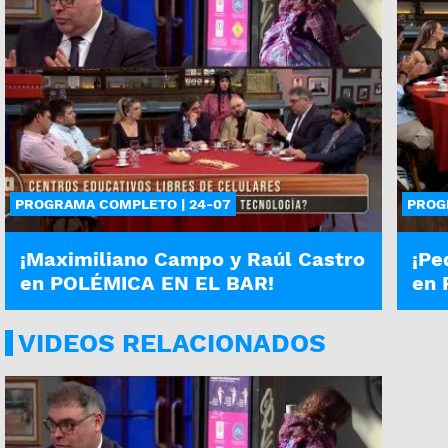
PROGRAMA COMPLETO | 24-07
PROG
¡Maximiliano Campo y Raúl Castro
¡Pe
en POLÉMICA EN EL BAR!
en 
VIDEOS RELACIONADOS