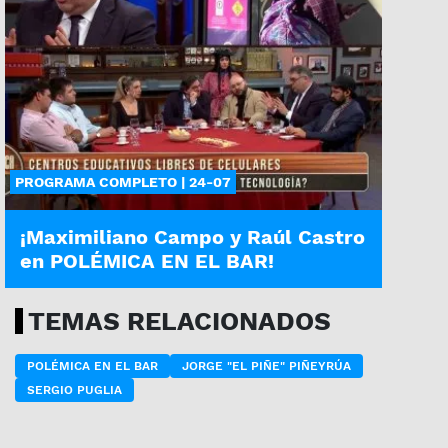
PROGRAMA COMPLETO | 24-07
¡Maximiliano Campo y Raúl Castro
en POLÉMICA EN EL BAR!
TEMAS RELACIONADOS
POLÉMICA EN EL BAR
JORGE "EL PIÑE" PIÑEYRÚA
SERGIO PUGLIA