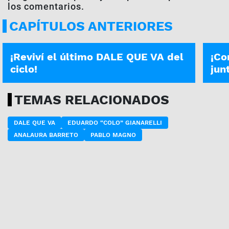
los comentarios.
CAPÍTULOS ANTERIORES
PROGRAMA COMPLETO | 28-12
DALE 
¡Reviví el último DALE QUE VA del
¡Co
ciclo!
jun
TEMAS RELACIONADOS
DALE QUE VA
EDUARDO “COLO” GIANARELLI
ANALAURA BARRETO
PABLO MAGNO