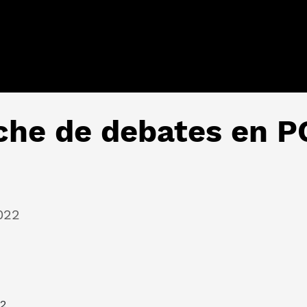
oche de debates en 
022
22