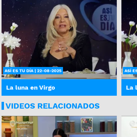
ASÍ ES TU DÍA | 22-08-2025
ASÍ E
La luna en Virgo
La 
VIDEOS RELACIONADOS