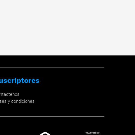
uscriptores
ntactenos
ses y condiciones