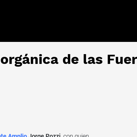
orgánica de las Fue
nte Amplio
Jorge Pozzi
, con quien