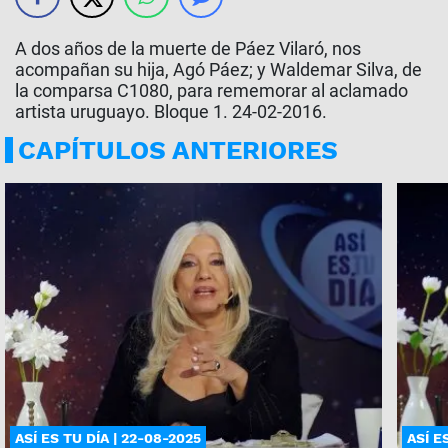
A dos años de la muerte de Páez Vilaró, nos
acompañan su hija, Agó Páez; y Waldemar Silva, de
la comparsa C1080, para rememorar al aclamado
artista uruguayo. Bloque 1. 24-02-2016.
CAPÍTULOS ANTERIORES
ASÍ ES TU DÍA | 22-08-2025
ASÍ E