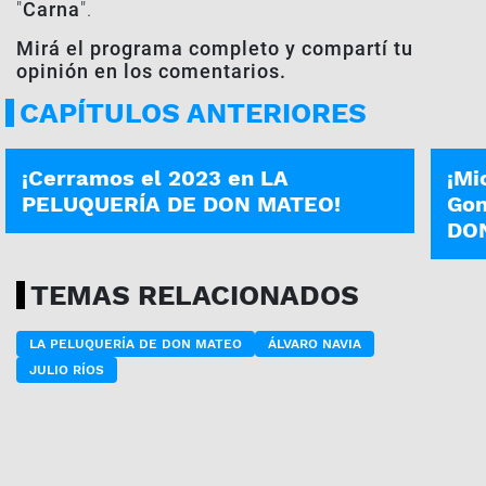
"
Carna
".
Mirá el programa completo y compartí tu
opinión en los comentarios.
CAPÍTULOS ANTERIORES
PROGRAMA COMPLETO
PROG
¡Cerramos el 2023 en LA
¡Mi
PELUQUERÍA DE DON MATEO!
Gon
DO
TEMAS RELACIONADOS
LA PELUQUERÍA DE DON MATEO
ÁLVARO NAVIA
JULIO RÍOS