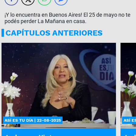
¡Y lo encuentra en Buenos Aires! El 25 de mayo no te
podés perder La Mañana en casa.
CAPÍTULOS ANTERIORES
ASÍ ES TU DÍA | 22-08-2025
ASÍ E