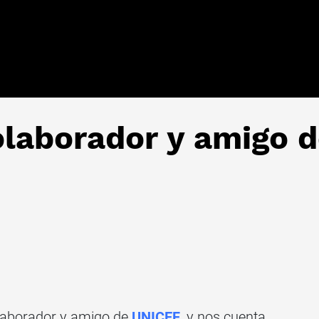
olaborador y amigo 
olaborador y amigo de
UNICEF
, y nos cuenta