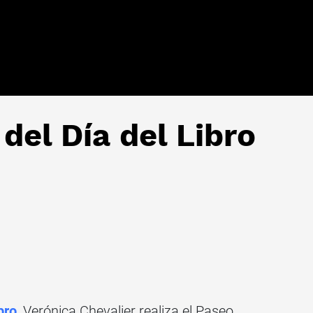
del Día del Libro
bro
, Verónica Chevalier realiza el Paseo