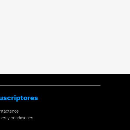
uscriptores
ntactenos
ses y condiciones