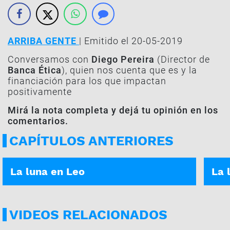
ARRIBA GENTE
| Emitido el 20-05-2019
Conversamos con
Diego Pereira
(Director de
Banca Ética
), quien nos cuenta que es y la
financiación para los que impactan
positivamente
Mirá la nota completa y dejá tu opinión en los
comentarios.
CAPÍTULOS ANTERIORES
ASÍ ES TU DÍA | 05-01-2026
ASÍ E
La luna en Leo
La 
VIDEOS RELACIONADOS
LA MAÑANA EN CASA | 04-08
LA MA