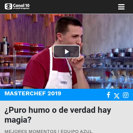
Play
Video
MASTERCHEF 2019
¿Puro humo o de verdad hay
magia?
MEJORES MOMENTOS | EQUIPO AZUL