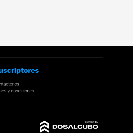
uscriptores
ntactenos
ses y condiciones